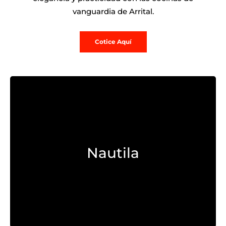
vanguardia de Arrital.
Cotice Aquí
Explorar >
Nautila