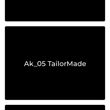
Explorar >
Ak_05 TailorMade