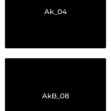
Explorar >
Ak_04
Explorar >
AkB_08