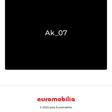
Explorar >
Ak_07
© 2023 para Euromobilia.