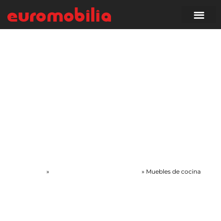
Portada
»
Inicio Proyectos a Gran Escala
»
Muebles de cocina
Muebles de cocina